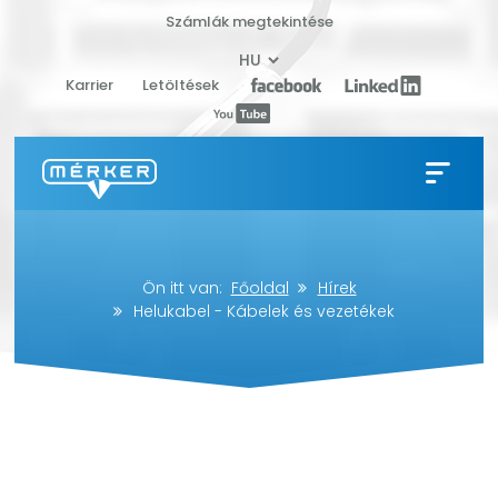
Számlák megtekintése
Karrier
Letöltések
Ön itt van:
Főoldal
Hírek
Helukabel - Kábelek és vezetékek