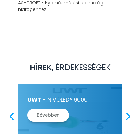
ASHCROFT - Nyomásmérési technológia
hidrogénhez
HÍREK,
ÉRDEKESSÉGEK
ÉS
UWT
- NIVOLED® 9000
HE
PL
Bővebben