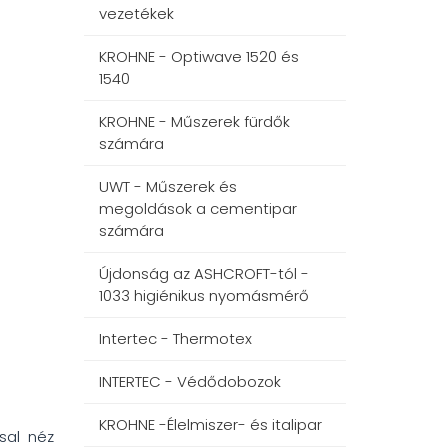
vezetékek
KROHNE - Optiwave 1520 és
1540
KROHNE - Műszerek fürdők
számára
UWT - Műszerek és
megoldások a cementipar
számára
Újdonság az ASHCROFT-tól -
1033 higiénikus nyomásmérő
Intertec - Thermotex
INTERTEC - Védődobozok
KROHNE -Élelmiszer- és italipar
sal néz