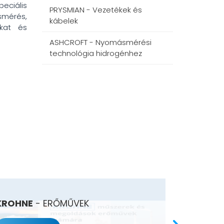
peciális
PRYSMIAN - Vezetékek és
smérés,
kábelek
okat és
ASHCROFT - Nyomásmérési
technológia hidrogénhez
KROHNE
- ERŐMŰVEK
UWT
- M
ÉLELMISZ