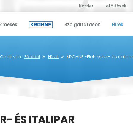
Karrier
Letöltések
ermékek
Szolgáltatások
Hírek
Ön itt van:
Főoldal
Hírek
KROHNE -Élelmiszer- és italipar
R- ÉS ITALIPAR