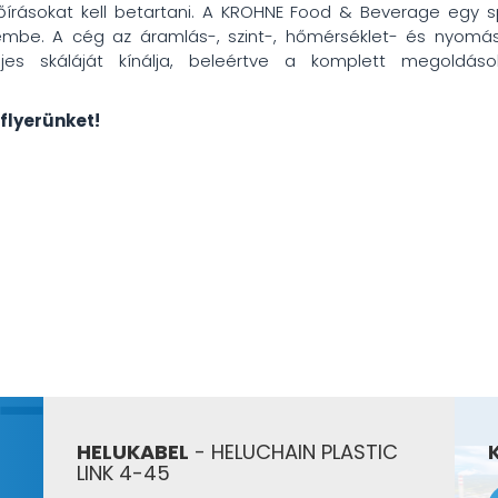
előírásokat kell betartani. A KROHNE Food & Beverage egy s
szembe. A cég az áramlás-, szint-, hőmérséklet- és nyomá
ljes skáláját kínálja, beleértve a komplett megoldás
 flyerünket!
HELUKABEL
- HELUCHAIN PLASTIC
LINK 4-45