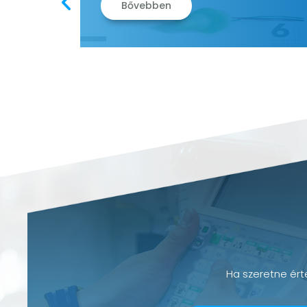
Bővebben
Ha szeretne érte