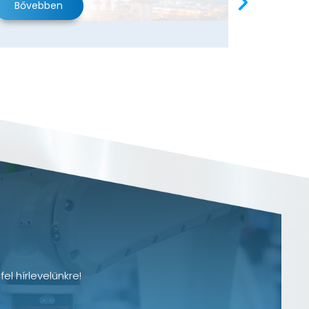
Bővebben
Bővebb
el hírlevelünkre!