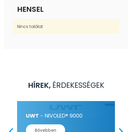
HENSEL
Nincs találat
HÍREK,
ÉRDEKESSÉGEK
ÉS
UWT
- NIVOLED® 9000
HE
PL
Bővebben