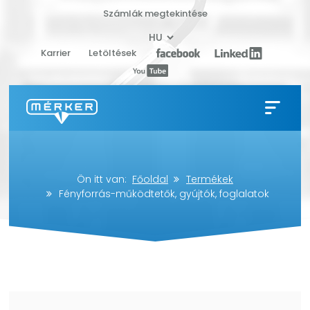
Számlák megtekintése
Karrier
Letöltések
Ön itt van:
Főoldal
Termékek
Fényforrás-működtetők, gyújtók, foglalatok